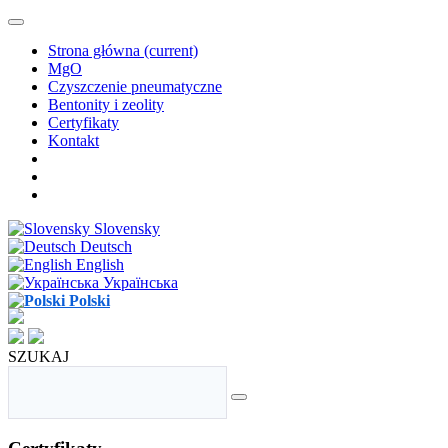
Strona główna
(current)
MgO
Czyszczenie pneumatyczne
Bentonity i zeolity
Certyfikaty
Kontakt
Slovensky
Deutsch
English
Українська
Polski
SZUKAJ