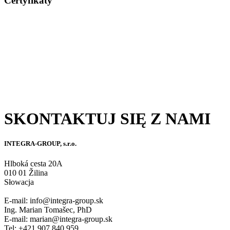
Certyfikaty
GMP+ Certyfikat
ISO 9001 Certyfikat
UKSUP Certyfikat
SKONTAKTUJ SIĘ Z NAMI
INTEGRA-GROUP, s.r.o.
Hlboká cesta 20A
010 01 Žilina
Słowacja
E-mail: info@integra-group.sk
Ing. Marian Tomašec, PhD
E-mail: marian@integra-group.sk
Tel: +421 907 840 959